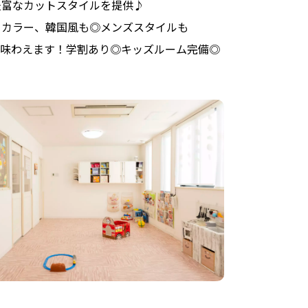
豊富な
カットスタイルを
提供♪
ーカラー、
韓国風も
◎メンズスタイルも
味わえます！
学割
あり◎キッズルーム完備◎