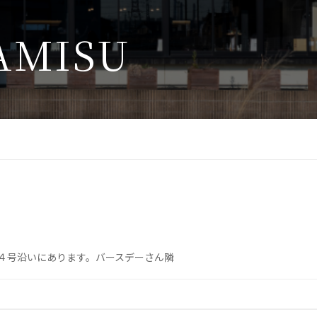
A
M
I
S
U
４号沿いにあります。バースデーさん隣