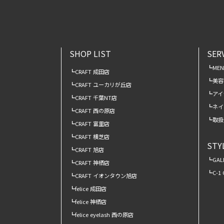
SHOP LIST
SER
ME
CRAFT 成田店
美容
CRAFT ユーカリが丘店
アイ
CRAFT 千葉NT店
ネイ
CRAFT 西の原店
取扱
CRAFT 富里店
CRAFT 横芝店
STY
CRAFT 旭店
GAL
CRAFT 神栖店
C-1
CRAFT イオンタウン旭店
felice 成田店
felice 神栖店
felice eyelash 西の原店