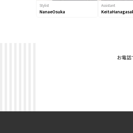
Stylist
Assistant
NanaeOsuka
KeitaHanagasa
お電話