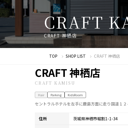
C
R
A
F
T
K
C
R
A
F
T
神
栖
店
TOP
SHOP LIST
CRAFT 神栖店
CRAFT 神栖店
CRAFT KAMISU
Hair
Parking
KidsRoom
セントラルホテルを左手に鹿島方面に走り国道１２
住所
茨城県神栖市堀割1-1-34