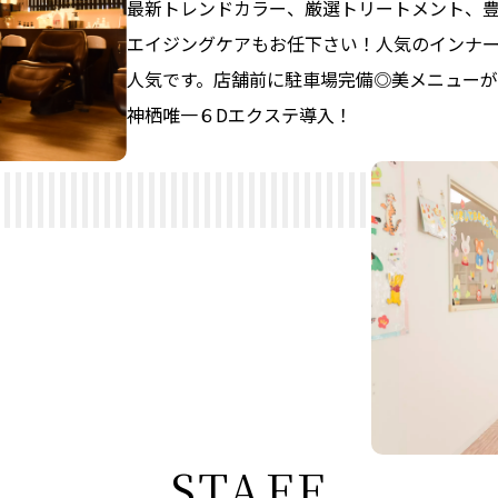
最新トレンドカラー、
厳選トリートメント、
エイジングケアも
お任下さい！
人気の
インナ
人気です。
店舗前に
駐車場完備◎美メニューが
神栖唯一６Dエクステ導入！
S
T
A
F
F