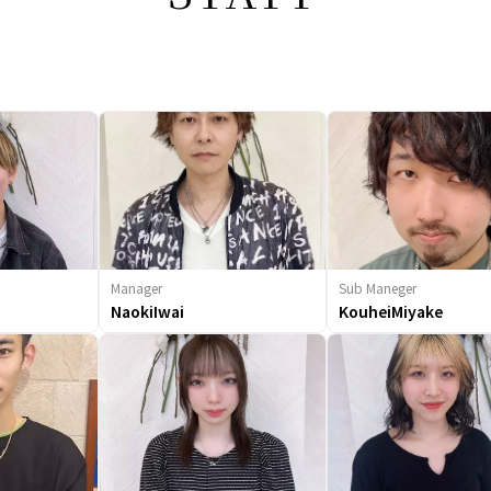
Manager
Sub Maneger
NaokiIwai
KouheiMiyake