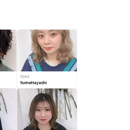
Stylist
YumeHayashi