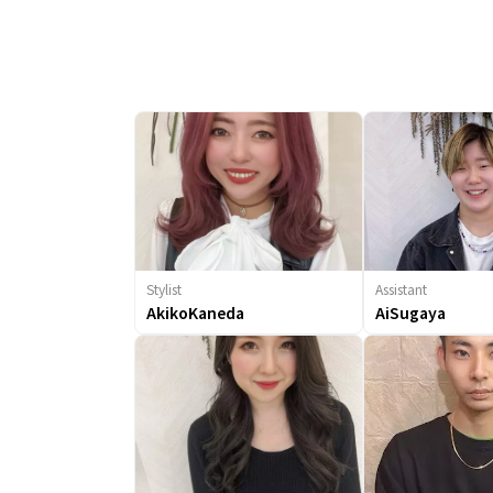
Stylist
Assistant
AkikoKaneda
AiSugaya