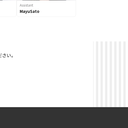
Assistant
MayuSato
ださい。