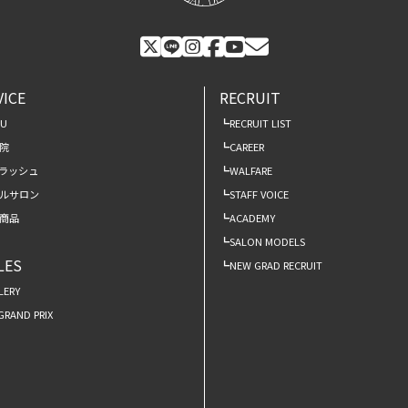
VICE
RECRUIT
NU
RECRUIT LIST
院
CAREER
ラッシュ
WALFARE
ルサロン
STAFF VOICE
商品
ACADEMY
SALON MODELS
LES
NEW GRAD RECRUIT
LERY
 GRAND PRIX