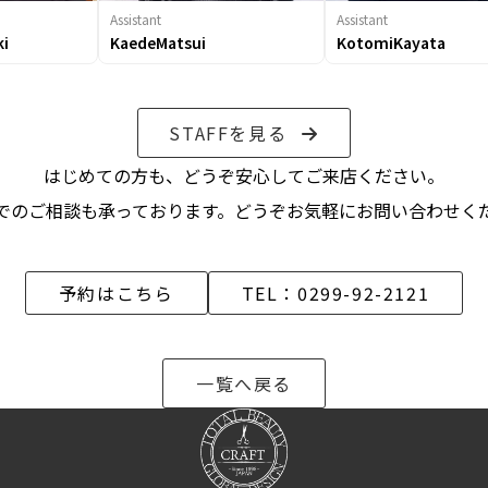
Assistant
Assistant
ki
KaedeMatsui
KotomiKayata
STAFFを見る
はじめての
方も、
どうぞ安心して
ご来店ください。
での
ご相談も
承っております。
どう
ぞお気軽に
お問い
合わせく
予約はこちら
TEL：0299-92-2121
一覧へ戻る