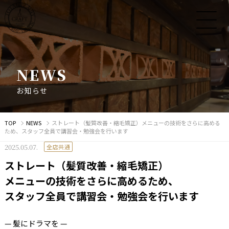
N
E
W
S
お
知
ら
せ
TOP
NEWS
ストレート（髪質改善・縮毛矯正）メニューの技術をさらに高める
ため、スタッフ全員で講習会・勉強会を行います
2025.05.07.
全店共通
ストレート（髪質改善・縮毛矯正）
メニューの技術をさらに高めるため、
スタッフ全員で講習会・勉強会を行います
— 髪にドラマを —