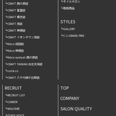
ネイルサロン
CRAFT 西の原店
取扱商品
CRAFT 富里店
CRAFT 横芝店
STYLES
CRAFT 旭店
GALLERY
CRAFT 神栖店
C-1 GRAND PRIX
CRAFT イオンタウン旭店
felice 成田店
felice 神栖店
felice eyelash 西の原店
CRAFT TAIWAN 台北天母店
cut＆co
CRAFT 八千代緑が丘駅店
RECRUIT
TOP
RECRUIT LIST
COMPANY
CAREER
SALON QUALITY
WALFARE
STAFF VOICE