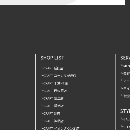
SHOP LIST
SER
ME
CRAFT 成田店
美容
CRAFT ユーカリが丘店
アイ
CRAFT 千葉NT店
ネイ
CRAFT 西の原店
取扱
CRAFT 富里店
CRAFT 横芝店
STY
CRAFT 旭店
GAL
CRAFT 神栖店
C-1
CRAFT イオンタウン旭店