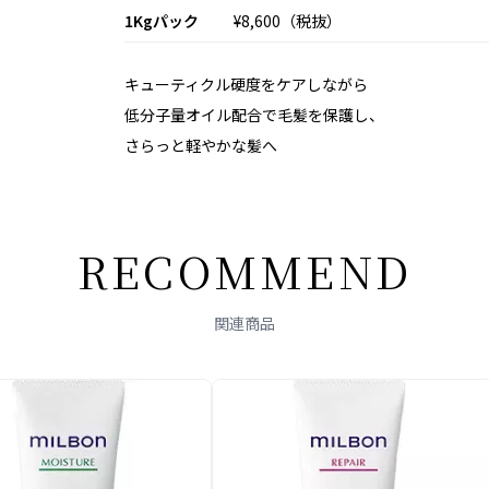
1Kgパック
¥8,600（税抜）
キューティクル硬度を
ケアしながら
低分子量オイル配合で
毛髪を
保護し、
さらっと
軽やかな
髪へ
R
E
C
O
M
M
E
N
D
関連商品