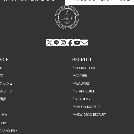
VICE
RECRUIT
NU
RECRUIT LIST
院
CAREER
ラッシュ
WALFARE
ルサロン
STAFF VOICE
商品
ACADEMY
SALON MODELS
LES
NEW GRAD RECRUIT
LERY
 GRAND PRIX