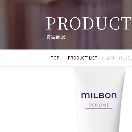
P
R
O
D
U
C
取
扱
商
品
TOP
PRODUCT LIST
グローバルミ