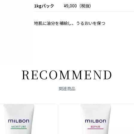
1kgパック
¥9,000（税抜）
地肌に
油分を
補給し、
うる
おいを
保つ
R
E
C
O
M
M
E
N
D
関連商品