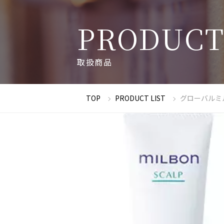
P
R
O
D
U
C
取
扱
商
品
TOP
PRODUCT LIST
グローバルミ