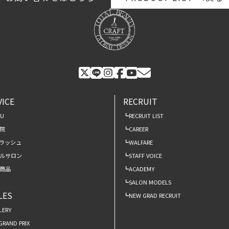
VICE
RECRUIT
NU
RECRUIT LIST
院
CAREER
ラッシュ
WALFARE
ルサロン
STAFF VOICE
商品
ACADEMY
SALON MODELS
LES
NEW GRAD RECRUIT
LERY
 GRAND PRIX