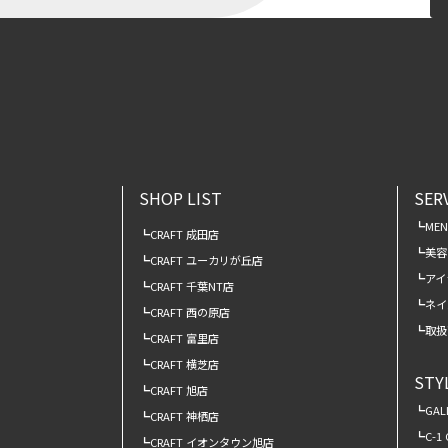
SHOP LIST
SER
ME
CRAFT 成田店
美容
CRAFT ユーカリが丘店
アイ
CRAFT 千葉NT店
ネイ
CRAFT 西の原店
取扱
CRAFT 富里店
CRAFT 横芝店
STY
CRAFT 旭店
GAL
CRAFT 神栖店
C-1
CRAFT イオンタウン旭店