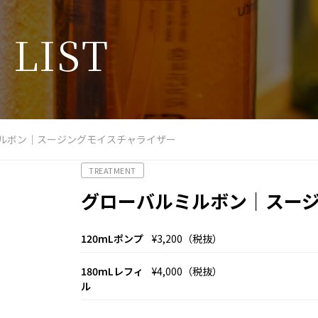
T
L
I
S
T
ルボン｜スージングモイスチャライザー
TREATMENT
グローバルミルボン｜スー
120mLポンプ
¥3,200（税抜）
180mLレフィ
¥4,000（税抜）
ル