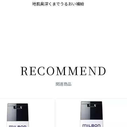
地肌奥深くまで
うる
おい補給
R
E
C
O
M
M
E
N
D
関連商品