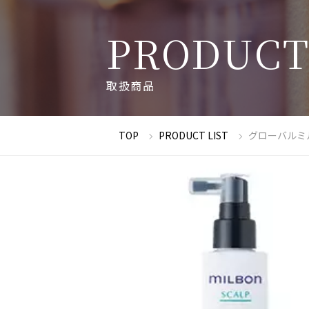
P
R
O
D
U
C
取
扱
商
品
TOP
PRODUCT LIST
グローバルミ