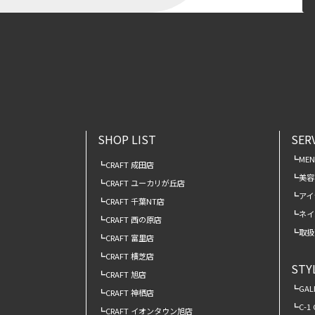
SHOP LIST
SER
ME
CRAFT 成田店
美容
CRAFT ユーカリが丘店
アイ
CRAFT 千葉NT店
ネイ
CRAFT 西の原店
取扱
CRAFT 富里店
CRAFT 横芝店
STY
CRAFT 旭店
GAL
CRAFT 神栖店
C-1
CRAFT イオンタウン旭店