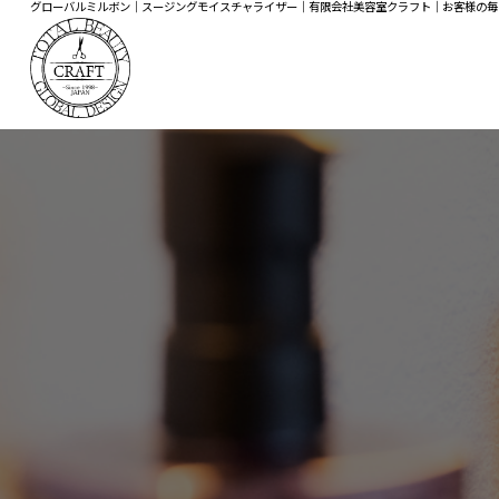
グローバルミルボン｜スージングモイスチャライザー｜有限会社美容室クラフト｜お客様の毎