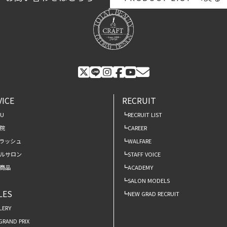
VICE
RECRUIT
NU
RECRUIT LIST
院
CAREER
ラッシュ
WALFARE
ルサロン
STAFF VOICE
商品
ACADEMY
SALON MODELS
LES
NEW GRAD RECRUIT
LERY
 GRAND PRIX