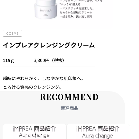
COSME
インプレアクレンジングクリーム
115ｇ
3,800円（税抜）
瞬時に
やわらかく、
しなやかな
肌印象へ。
とろける
質感の
クレンジング。
R
E
C
O
M
M
E
N
D
関連商品