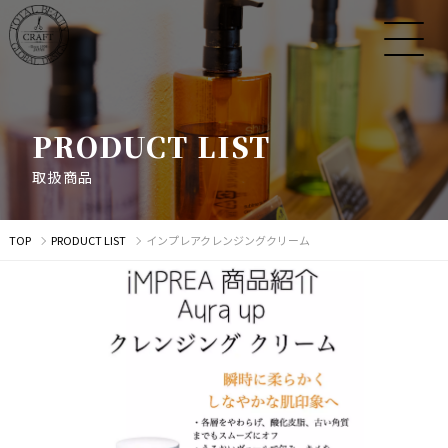
P
R
O
D
U
C
T
L
I
S
T
取
扱
商
品
TOP
PRODUCT LIST
インプレアクレンジングクリーム