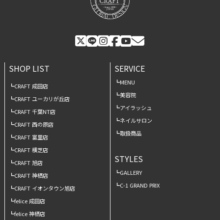
SHOP LIST
SERVICE
MENU
CRAFT 成田店
美容院
CRAFT ユーカリが丘店
アイラッシュ
CRAFT 千葉NT店
ネイルサロン
CRAFT 西の原店
取扱商品
CRAFT 富里店
CRAFT 横芝店
STYLES
CRAFT 旭店
GALLERY
CRAFT 神栖店
C-1 GRAND PRIX
CRAFT イオンタウン旭店
felice 成田店
felice 神栖店