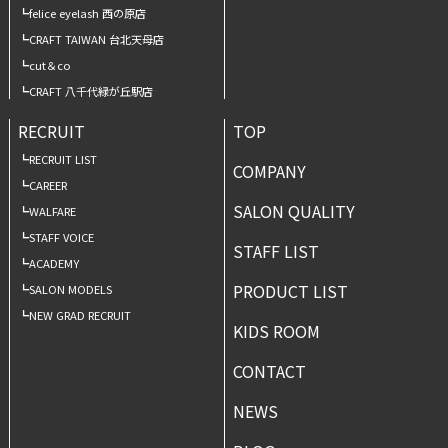
felice eyelash 西の原店
CRAFT TAIWAN 台北天母店
cut＆co
CRAFT 八千代緑が丘駅店
RECRUIT
TOP
RECRUIT LIST
COMPANY
CAREER
SALON QUALITY
WALFARE
STAFF VOICE
STAFF LIST
ACADEMY
PRODUCT LIST
SALON MODELS
NEW GRAD RECRUIT
KIDS ROOM
CONTACT
NEWS